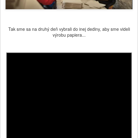
Tak sme sa na druhý deň vybrali do inej dediny, aby sme videli
výrobu papiera...