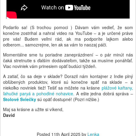
Podarilo sa! (S trochou pomoci ) Dávam vám vedieť, že som
konečne zostrihal a nahral video na YouTube – a je určené práve
pre vás! Budem veľmi rád, ak ma podporíte lajkom alebo
odberom... samozrejme, len ak sa vám to naozaj páči.
Momentálne sme tu poriadne zaneprázdnení – o pár minút nás
čaká stretnutie s ďalším dodávateľom, takže sa musíme ponáhľať.
Viac noviniek vám prinesiem opäť budúci týždeň.
A zatiaľ, čo sa deje v sklade?
Dorazil nám kontajner z Indie plný
obľúbených produktov, ktoré sú konečne späť na sklade – a
niekoľko noviniek tiež! Tešiť sa môžete na krásne
plážové kaftany,
ľahučké paryá a pohodlné nohavic
e.
A ešte jedna dobrá správa –
Stolové Sviečky
sú opäť dostupné! (Pozri nižšie.)
Maj sa krásne a užite si víkend,
David
Posted
11th April 2025
by
Lenka