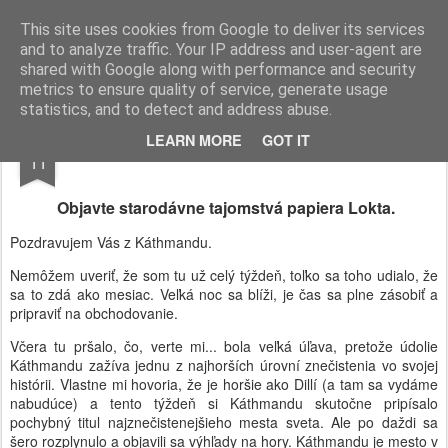
AWGifts Slovensko
This site uses cookies from Google to deliver its services
and to analyze traffic. Your IP address and user-agent are
Home
shared with Google along with performance and security
metrics to ensure quality of service, generate usage
statistics, and to detect and address abuse.
APR
LEARN MORE
GOT IT
11
Objavte starodávne tajomstvá papiera Lokta.
Pozdravujem Vás z Káthmandu.
Nemôžem uveriť, že som tu už celý týždeň, toľko sa toho udialo, že
sa to zdá ako mesiac. Veľká noc sa blíži, je čas sa plne zásobiť a
pripraviť na obchodovanie.
Včera tu pršalo, čo, verte mi... bola veľká úľava, pretože údolie
Káthmandu zažíva jednu z najhorších úrovní znečistenia vo svojej
histórii. Vlastne mi hovoria, že je horšie ako Dillí (a tam sa vydáme
nabudúce) a tento týždeň si Káthmandu skutočne pripísalo
pochybný titul najznečistenejšieho mesta sveta. Ale po daždi sa
šero rozplynulo a objavili sa výhľady na hory. Káthmandu je mesto v