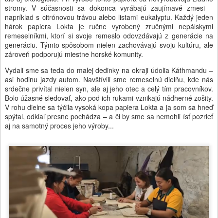
stromy. V súčasnosti sa dokonca vyrábajú zaujímavé zmesi –
napríklad s citrónovou trávou alebo listami eukalyptu. Každý jeden
hárok papiera Lokta je ručne vyrobený zručnými nepálskymi
remeselníkmi, ktorí si svoje remeslo odovzdávajú z generácie na
generáciu. Týmto spôsobom nielen zachovávajú svoju kultúru, ale
zároveň podporujú miestne horské komunity.
Vydali sme sa teda do malej dedinky na okraji údolia Káthmandu –
asi hodinu jazdy autom. Navštívili sme remeselnú dielňu, kde nás
srdečne privítal nielen syn, ale aj jeho otec a celý tím pracovníkov.
Bolo úžasné sledovať, ako pod ich rukami vznikajú nádherné zošity.
V rohu dielne sa týčila vysoká kopa papiera Lokta a ja som sa hneď
spýtal, odkiaľ presne pochádza – a či by sme sa nemohli ísť pozrieť
aj na samotný proces jeho výroby...