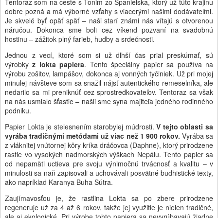
Tentoraz som na ceste s Tonim zo Španielska, ktorý už túto krajinu
dobre pozná a má výborné vzťahy s viacerými našimi dodávateľmi.
Je skvelé byť opäť späť – naši starí známi nás vítajú s otvorenou
náručou. Dokonca sme boli cez víkend pozvaní na svadobnú
hostinu – zážitok plný farieb, hudby a srdečnosti.
Jednou z vecí, ktoré som si už dlhší čas prial preskúmať, sú
výrobky
z lokta papiera
. Tento špeciálny papier sa používa na
výrobu zošitov, lampášov, dokonca aj vonných tyčiniek. Už pri mojej
minulej návšteve som sa snažil nájsť autentického remeselníka, ale
nedarilo sa mi preniknúť cez sprostredkovateľov. Tentoraz sa však
na nás usmialo šťastie – našli sme syna majiteľa jedného rodinného
podniku.
Papier Lokta je stelesnením starobylej múdrosti.
V tejto oblasti sa
vyrába tradičnými metódami už viac než 1 900 rokov.
Vyrába sa
z vláknitej vnútornej kôry kríka dráčovca (Daphne), ktorý prirodzene
rastie vo vysokých nadmorských výškach Nepálu. Tento papier sa
od nepamäti uctieva pre svoju výnimočnú trvácnosť a kvalitu – v
minulosti sa naň zapisovali a uchovávali posvätné budhistické texty,
ako napríklad Karanya Buha Sútra.
Zaujímavosťou je, že rastlina Lokta sa po zbere prirodzene
regeneruje už za 4 až 6 rokov, takže jej využitie je nielen tradičné,
ale aj ekologické. Pri výrobe tohto papiera sa nevyrúbavajú žiadne