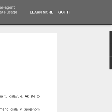
ser-agent
LEARN MORE
GOT IT
rate usage
o Západnej Jávy!
l z Bali o tom, ako miestni remeselníci
vyšujúcim sa nákladom, nedostatku
e hľadať nové spôsoby výroby.
 nestihli, môžete si ho prečítať tu.
a tu oslavuje. Ak ste to
uli na ďalší ostrov. Spolu s Bondhanom
ko Halim Perdanakusuma (HLP), ktoré sa
 O tomto letisku sa často hovorí ako o
ámeho čísla v Spojenom
ho príletu bolo jasné, že toto označenie