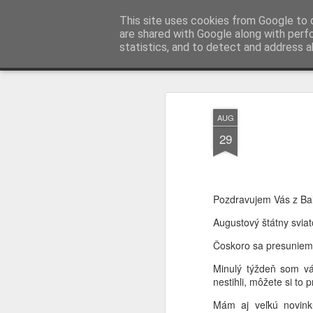
AWGifts Slovensko
This site uses cookies from Google to d
are shared with Google along with perf
statistics, and to detect and address a
Magazine
Home
AUG
29
Pozdravujem Vás z Bal
Augustový štátny sviat
Čoskoro sa presuniem ď
Minulý týždeň som vá
nestihli, môžete si to p
Mám aj veľkú novink