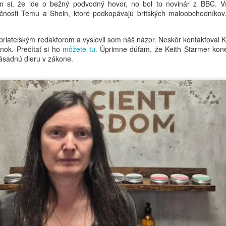
om si, že ide o bežný podvodný hovor, no bol to novinár z BBC. V
nie je náhodné.
čnosti Temu a Shein, ktoré podkopávajú britských maloobchodníkov
Len čo sme pristáli a čaka
zbadal jedného zo svojich 
riateľským redaktorom a vyslovil som náš názor. Neskôr kontaktoval Kat
skupiny Jamrud, jednej z 
ánok. Prečítať si ho
môžete tu.
Úprimne dúfam, že Keith Starmer kon
kapiel.
zásadnú dieru v zákone.
JUL
JUL
Zdrvený… ale zároveň
Budha na hore
10
3
nesmierne hrdý.
Opäť Vás pozdravujem zo