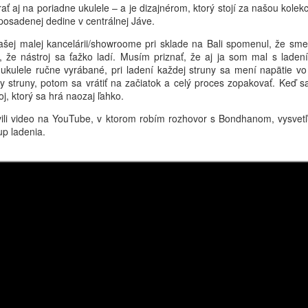
ť aj na poriadne ukulele – a je dizajnérom, ktorý stojí za našou kolek
osadenej dedine v centrálnej Jáve.
nes ráno som sa zobudil po tom, čo som spal naozaj tvrdo – celých
 hodín (o chvíľu vysvetlím prečo). Bol piatok 1. mája – Sviatok práce
ej malej kancelárii/showroome pri sklade na Bali spomenul, že sme
o veľkej časti Európy, spln mesiaca a zároveň predvečer predĺženého
il, že nástroj sa ťažko ladí. Musím priznať, že aj ja som mal s lad
íkendu.
 ukulele ručne vyrábané, pri ladení každej struny sa mení napätie vo 
ky struny, potom sa vrátiť na začiatok a celý proces zopakovať. Keď s
j, ktorý sa hrá naozaj ľahko.
PR
Zvláštna noc v Kantone… a vrúcne privítanie v Káthmandu
24
ili video na YouTube, v ktorom robím rozhovor s Bondhanom, vysvetľ
Pozdravujem Vás z Káthmandu,
p ladenia.
inulý týždeň som bol v čínskom meste Yiwu, tento týždeň sa
achádzam v Nepále. Ak ste zmeškali aktualizáciu z Yiwu, môžete si
 prečítať TU.
j newsletter má tentoraz trochu odlišný formát – ide skôr o varovný
íbeh.
PR
Šťastný nový rok! x2
17
Pozdravujem Vás z Yiwu, Čína