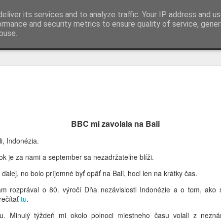
eliver its services and to analyze traffic. Your IP address and u
ormance and security metrics to ensure quality of service, gene
buse.
JUL
Legendy v Jave
31
Pozdravujem Vás z
Dúfam, že sa vám darí.
BBC mi zavolala na Bali
Minulý týždeň som vám písa
i, Indonézia.
čelia rastúcim výzvam – z
surovín a neustálej potreb
ok je za nami a september sa nezadržateľne blíži.
Ak ste predchádzajúci príbeh
alej, no bolo príjemné byť opäť na Bali, hoci len na krátky čas.
m rozprával o 80. výročí Dňa nezávislosti Indonézie a o tom, ako s
Tento týždeň sme sa presun
rečítať
tu
.
sme leteli z Bali na letis
nachádza južne od Jakarty.
u. Minulý týždeň mi okolo polnoci miestneho času volali z nezn
„legendárnom“ – a už od náš