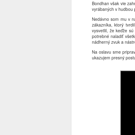
Bondhan však vie zahra
vyrábaných v hudbou p
D
12
Nedávno som mu v naš
v
zákazníka, ktorý tvrd
v
vysvetlil, že keďže sú
potrebné naladiť všet
nádherný zvuk a nástro
A
Na oslavu sme priprav
ukazujem presný postu
m
n
to
Mô
pr
A