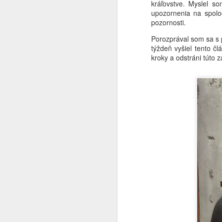
kráľovstve. Myslel s
upozornenia na spolo
pozornosti.
Porozprával som sa s p
týždeň vyšiel tento čl
kroky a odstráni túto 
JUL
Pod vplyvom horúčavy a s
24
chuťou znovuobjavovať