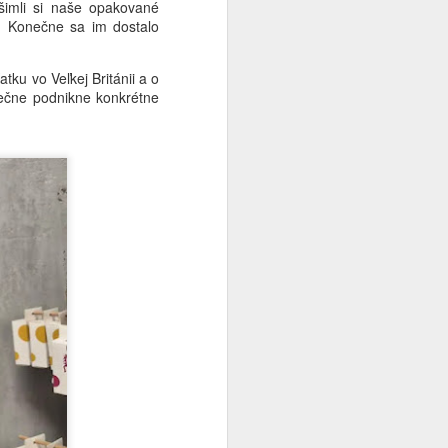
šimli si naše opakované
. Konečne sa im dostalo
li pri batožinovom páse, Bondhan zrazu
najväčších hudobných idolov – člena
ku vo Veľkej Británii a o
najznámejších indonézskych rockových
ečne podnikne konkrétne
JUN
Flirtovanie s Dangerom v
26
Mijase