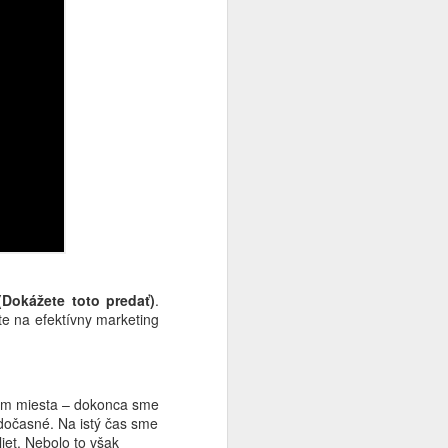
(Dokážete toto predať)
.
te na efektívny marketing
kom miesta – dokonca sme
 dočasné. Na istý čas sme
iet. Nebolo to však