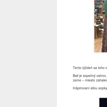
Mi
s
K
p
mô
J
T
Án
Šp
ča
po
Tento týždeň sa toho d
cí
Bali je sopečný ostrov
zeme – miesto zahalen
M
Inšpirovaní silou sop
A
te