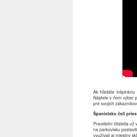
Š
ne
s
r
os
Tu
en
A
A
°
M
Ak hľadáte inšpiráciu
z
Nájdete v ňom výber p
ro
pre svojich zákazníko
T
Španielsko čelí pries
A
kt
Pravidelní čitatelia 
na parkovisku postavil
využívali aj miestny s