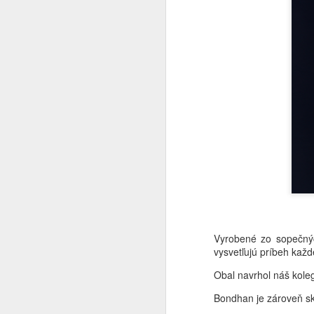
na
S
v 
s
M
P
Je
tý
je
t
si
pr
Vyrobené zo sopečnýc
M
vysvetľujú príbeh kaž
Obal navrhol náš kole
Bondhan je zároveň sk
N