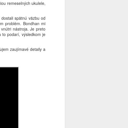
ciou remeselných ukulele,
 dostali spätnú väzbu od
ením problém. Bondhan mi
vnútri nástroja. Je preto
a to podarí, výsledkom je
ujem zaujímavé detaily a