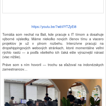
https://youtu.be/7wbVYTZyEi8
Tomáša som nechal na Bali, kde pracuje s IT tímom a dosahuje
výborné výsledky. Máme niekoľko nových členov tímu a viacero
projektov je už v plnom rozbehu. Intenzívne pracujú na
dropshippingových webových stránkach, ktoré momentálne veľmi
rýchlo rastú — a podľa všetkého ich čaká ešte výraznejší nárast
(viac nižšie).
Práve som s ním hovoril — trochu sa sťažoval na indonézskych
zamestnancov…