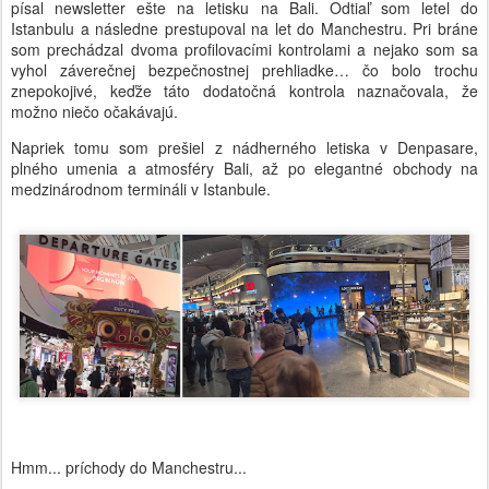
písal newsletter ešte na letisku na Bali. Odtiaľ som letel do
Istanbulu a následne prestupoval na let do Manchestru. Pri bráne
som prechádzal dvoma profilovacími kontrolami a nejako som sa
vyhol záverečnej bezpečnostnej prehliadke… čo bolo trochu
znepokojivé, keďže táto dodatočná kontrola naznačovala, že
možno niečo očakávajú.
Napriek tomu som prešiel z nádherného letiska v Denpasare,
plného umenia a atmosféry Bali, až po elegantné obchody na
medzinárodnom termináli v Istanbule.
Hmm... príchody do Manchestru...