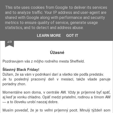
AWGifts Slovensko
This site uses cookies from Google to deliver its services
and to analyze traffic. Your IP address and user-agent are
Home
shared with Google along with performance and security
metrics to ensure quality of service, generate usage
statistics, and to detect and address abuse.
NOV
LEARN MORE
GOT IT
28
Úžasné
Pozdravujem vás z môjho rodného mesta Sheffield.
Šťastný Black Friday!
Dúfam, že sa vám v podnikaní darí a všetko ide podľa predstáv.
Je tu posledný pracovný deň v mesiaci, takže všade panuje
poriadny zhon.
Momentálne som doma, v centrále AW. Vždy je príjemné byť späť,
aj keď je vonku chladno. Opäť medzi priateľmi, rodinou a tímom AW
— a to človeku urobí naozaj dobre.
Musím povedať, že je to veľmi príjemný pocit. Minulý týždeň som