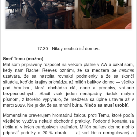
17:30 - Nikdy nechcú ísť domov..
Smrť Temu (možno)
Mal som pripravený rozpočet na veľkom plátne v AW a čakal som,
kedy nám Rachel Reeves oznámi, že sa medzera
de minimis
uzatvára, že sa nastolia rovnaké podmienky a že sa skončí
situácia, keď do krajiny prichádza až milión balíkov denne — všetko
pod hranicou, ktorá obchádza clá, dane a predpisy, vrátane
bezpečnostných. Stačil však jeden nenápadný riadok malým
písmom, z ktorého vyplynulo, že medzera sa úplne uzavrie až v
marci 2029. Nie je div, že sa mnohí búria.
Niečo sa musí urobiť.
Momentálne preverujem hromadnú žalobu proti Temu, ktoré podľa
všetkého využíva nekalé obchodné praktiky. Podobné konania sa
riešia aj v iných európskych krajinách. Milión balíkov denne mohlo
pripraviť podniky o 20 % obratu — aj keď ide o neregulovaný a