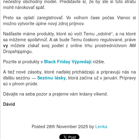
nečestný obchodný model. Predstavte si, že by ste si túto stratu
mohli nárokovať späť.
Preto sa oplatí zaregistrovať. Vo voľnom čase počas Vianoc si
možno vytvoríte úplne nový zdroj príjmov.
Našťastie máme produkty, ktoré sú voči Temu „odolné“, a na ktoré
sa môžeme spoľahnúť. A ak bude Temu čoskoro regulované, práve
vy
môžete získať svoj podiel z online trhu prostredníctvom AW
Dropshippingu.
Pozrite si produkty v
Black Friday Výpredaji
nižšie.
A tiež nové zásoby, ktoré naďalej prichádzajú a pripravujú nás na
ďalšiu sezónu —
Sezónu lásky
, ktorá začína už v januári. Prípravy
sú v plnom prúde.
Dávajte na seba pozor a prajeme vám krásny víkend.
Dávid
Posted
28th November 2025
by
Lenka