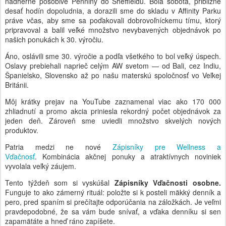
nádherne pôsobivé Penniny do Sheffieldu. Bola sobota, približne
desať hodín dopoludnia, a dorazili sme do skladu v Affinity Parku
práve včas, aby sme sa poďakovali dobrovoľníckemu tímu, ktorý
pripravoval a balil veľké množstvo nevybavených objednávok po
našich ponukách k 30. výročiu.
Áno, oslávili sme 30. výročie a podľa všetkého to bol veľký úspech.
Oslavy prebiehali naprieč celým AW svetom — od Bali, cez Indiu,
Španielsko, Slovensko až po našu materskú spoločnosť vo Veľkej
Británii.
Môj krátky prejav na YouTube zaznamenal viac ako 170 000
zhliadnutí a promo akcia priniesla rekordný počet objednávok za
jeden deň. Zároveň sme uviedli množstvo skvelých nových
produktov.
Patria medzi ne nové
Zápisníky pre Wellness a
Vďačnosť
. Kombinácia akčnej ponuky a atraktívnych noviniek
vyvolala veľký záujem.
Tento týždeň som si vyskúšal
Zápisníky Vďačnosti osobne.
Funguje to ako zámerný rituál: položte si k posteli mäkký denník a
pero, pred spaním si prečítajte odporúčania na záložkách. Je veľmi
pravdepodobné, že sa vám bude snívať, a vďaka denníku si sen
zapamätáte a hneď ráno zapíšete.